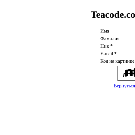
Teacode.c
Имя
Фамилия
Ник
*
E-mail
*
Код на картинк
Вернуться