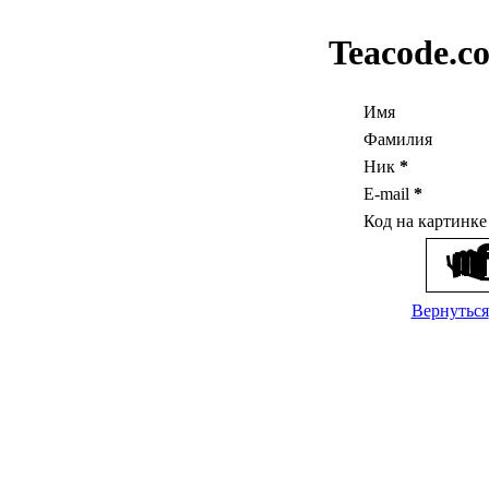
Teacode.c
Имя
Фамилия
Ник
*
E-mail
*
Код на картинк
Вернуться