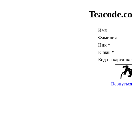
Teacode.c
Имя
Фамилия
Ник
*
E-mail
*
Код на картинк
Вернуться