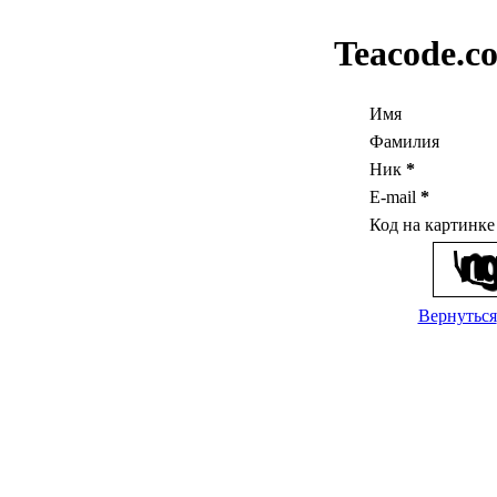
Teacode.c
Имя
Фамилия
Ник
*
E-mail
*
Код на картинк
Вернуться