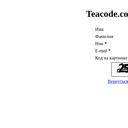
Teacode.c
Имя
Фамилия
Ник
*
E-mail
*
Код на картинк
Вернуться