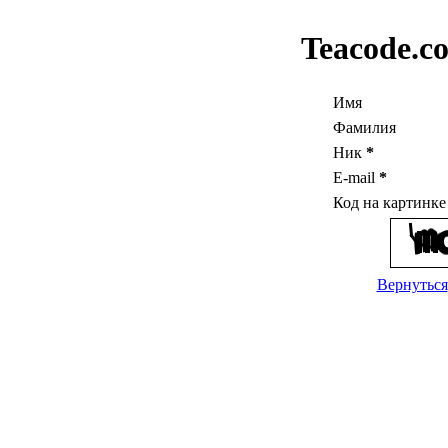
Teacode.c
Имя
Фамилия
Ник
*
E-mail
*
Код на картинк
Вернуться