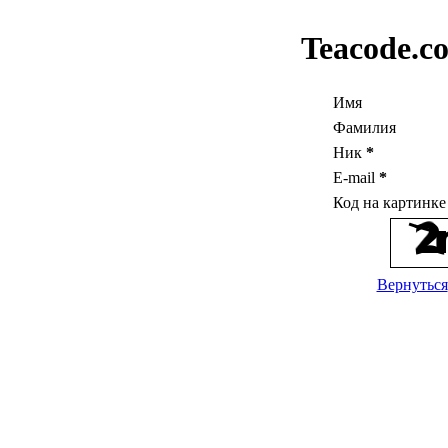
Teacode.c
Имя
Фамилия
Ник
*
E-mail
*
Код на картинк
Вернуться