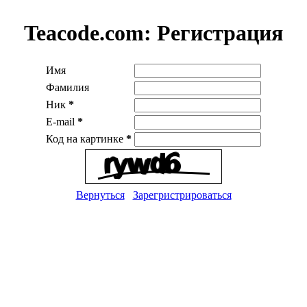
Teacode.com:
Регистрация
Имя
Фамилия
Ник
*
E-mail
*
Код на картинке
*
Вернуться
Зарегристрироваться