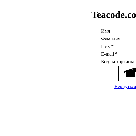
Teacode.c
Имя
Фамилия
Ник
*
E-mail
*
Код на картинк
Вернуться