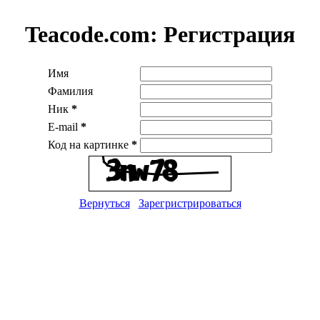
Teacode.com:
Регистрация
Имя
Фамилия
Ник
*
E-mail
*
Код на картинке
*
Вернуться
Зарегристрироваться