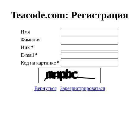
Teacode.com:
Регистрация
Имя
Фамилия
Ник
*
E-mail
*
Код на картинке
*
Вернуться
Зарегристрироваться