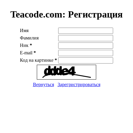
Teacode.com:
Регистрация
Имя
Фамилия
Ник
*
E-mail
*
Код на картинке
*
Вернуться
Зарегристрироваться