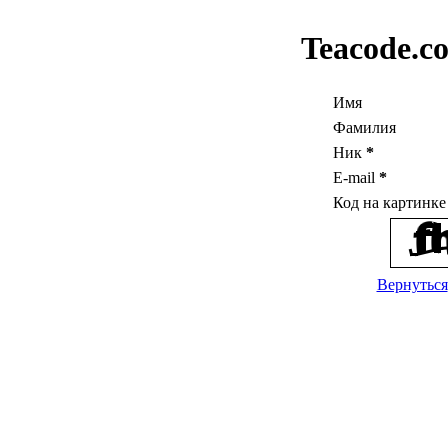
Teacode.c
Имя
Фамилия
Ник
*
E-mail
*
Код на картинк
Вернуться