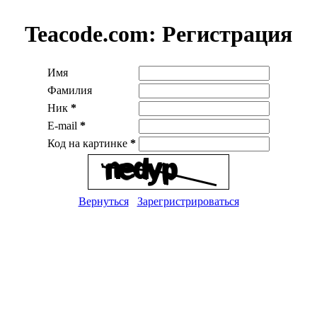
Teacode.com:
Регистрация
Имя
Фамилия
Ник
*
E-mail
*
Код на картинке
*
Вернуться
Зарегристрироваться