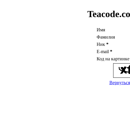
Teacode.c
Имя
Фамилия
Ник
*
E-mail
*
Код на картинк
Вернуться