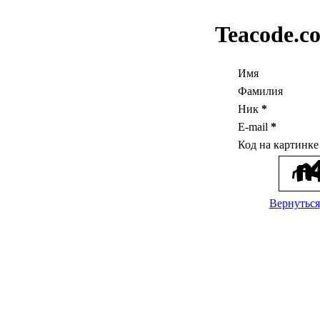
Teacode.c
Имя
Фамилия
Ник
*
E-mail
*
Код на картинк
Вернуться