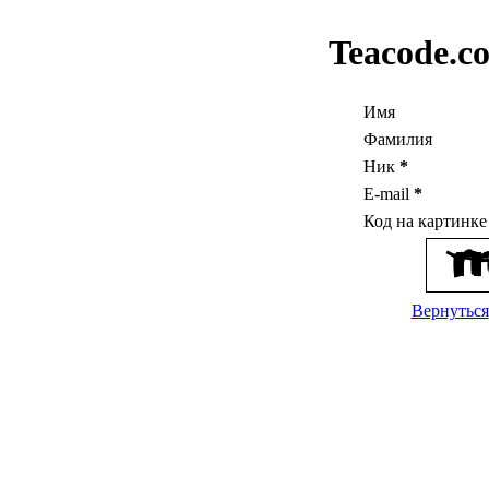
Teacode.c
Имя
Фамилия
Ник
*
E-mail
*
Код на картинк
Вернуться