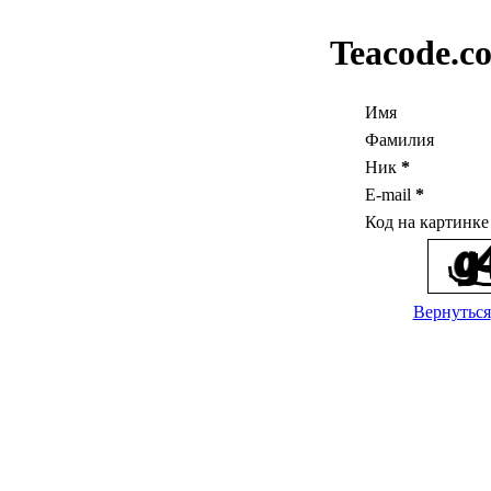
Teacode.c
Имя
Фамилия
Ник
*
E-mail
*
Код на картинк
Вернуться