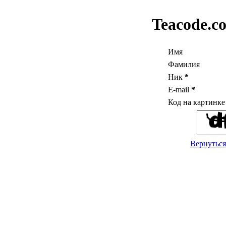
Teacode.c
Имя
Фамилия
Ник
*
E-mail
*
Код на картинк
Вернуться