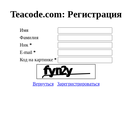
Teacode.com:
Регистрация
Имя
Фамилия
Ник
*
E-mail
*
Код на картинке
*
Вернуться
Зарегристрироваться