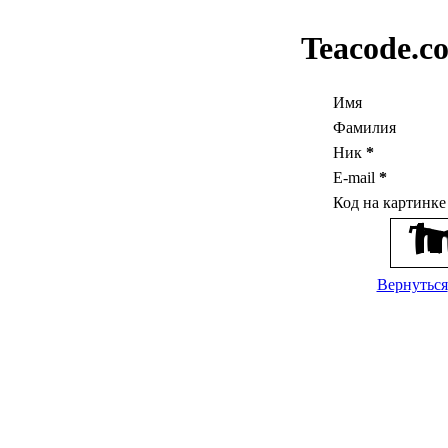
Teacode.c
Имя
Фамилия
Ник
*
E-mail
*
Код на картинк
Вернуться