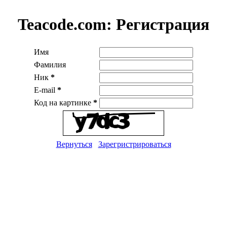
Teacode.com:
Регистрация
Имя
Фамилия
Ник
*
E-mail
*
Код на картинке
*
Вернуться
Зарегристрироваться