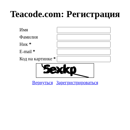
Teacode.com:
Регистрация
Имя
Фамилия
Ник
*
E-mail
*
Код на картинке
*
Вернуться
Зарегристрироваться