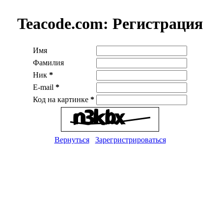
Teacode.com:
Регистрация
Имя
Фамилия
Ник
*
E-mail
*
Код на картинке
*
Вернуться
Зарегристрироваться