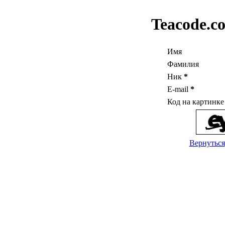
Teacode.c
Имя
Фамилия
Ник
*
E-mail
*
Код на картинк
Вернуться