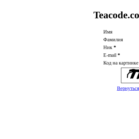
Teacode.c
Имя
Фамилия
Ник
*
E-mail
*
Код на картинк
Вернуться