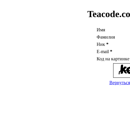
Teacode.c
Имя
Фамилия
Ник
*
E-mail
*
Код на картинк
Вернуться