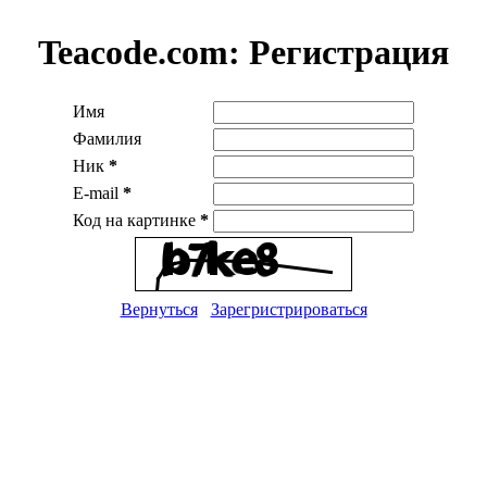
Teacode.com:
Регистрация
Имя
Фамилия
Ник
*
E-mail
*
Код на картинке
*
Вернуться
Зарегристрироваться