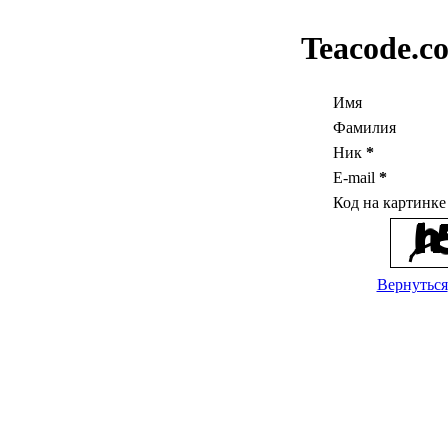
Teacode.c
Имя
Фамилия
Ник
*
E-mail
*
Код на картинк
Вернуться