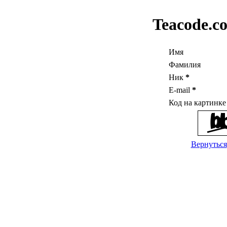
Teacode.c
Имя
Фамилия
Ник
*
E-mail
*
Код на картинк
Вернуться