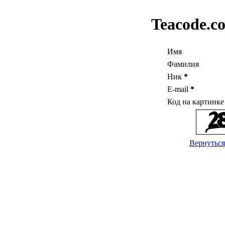
Teacode.c
Имя
Фамилия
Ник
*
E-mail
*
Код на картинк
Вернуться