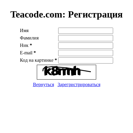
Teacode.com:
Регистрация
Имя
Фамилия
Ник
*
E-mail
*
Код на картинке
*
Вернуться
Зарегристрироваться