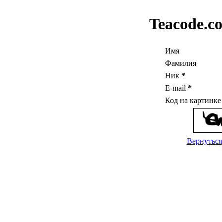
Teacode.c
Имя
Фамилия
Ник
*
E-mail
*
Код на картинк
Вернуться