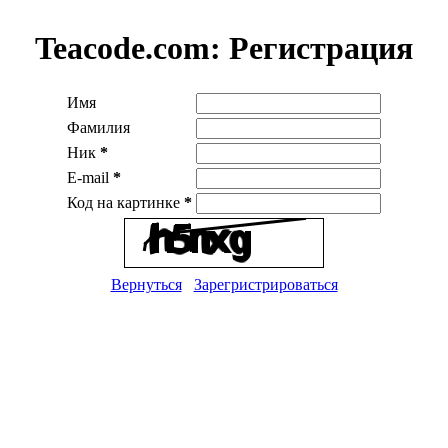
Teacode.com:
Регистрация
Имя
Фамилия
Ник
*
E-mail
*
Код на картинке
*
Вернуться
Зарегристрироваться