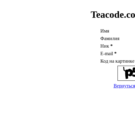
Teacode.c
Имя
Фамилия
Ник
*
E-mail
*
Код на картинк
Вернуться