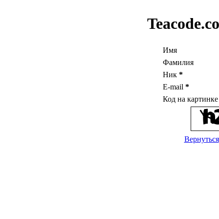
Teacode.c
Имя
Фамилия
Ник
*
E-mail
*
Код на картинк
Вернуться