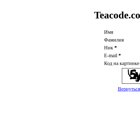
Teacode.c
Имя
Фамилия
Ник
*
E-mail
*
Код на картинк
Вернуться