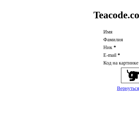
Teacode.c
Имя
Фамилия
Ник
*
E-mail
*
Код на картинк
Вернуться