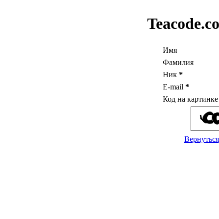
Teacode.c
Имя
Фамилия
Ник
*
E-mail
*
Код на картинк
Вернуться