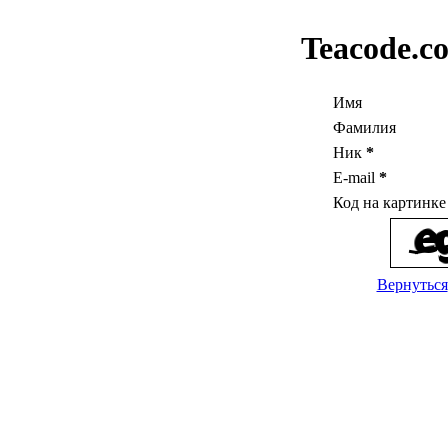
Teacode.c
Имя
Фамилия
Ник
*
E-mail
*
Код на картинк
Вернуться