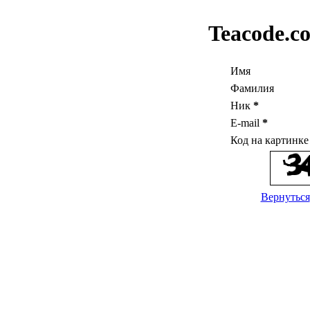
Teacode.c
Имя
Фамилия
Ник
*
E-mail
*
Код на картинк
Вернуться