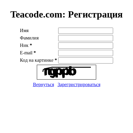
Teacode.com:
Регистрация
Имя
Фамилия
Ник
*
E-mail
*
Код на картинке
*
Вернуться
Зарегристрироваться