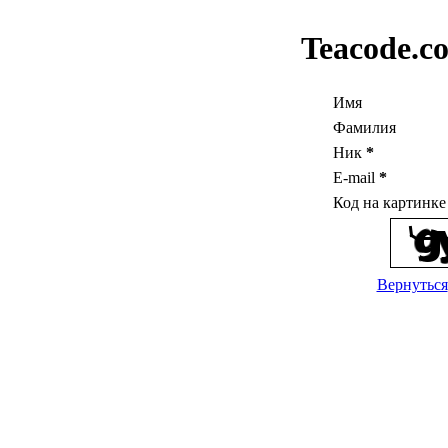
Teacode.c
Имя
Фамилия
Ник
*
E-mail
*
Код на картинк
Вернуться