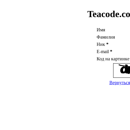
Teacode.c
Имя
Фамилия
Ник
*
E-mail
*
Код на картинк
Вернуться