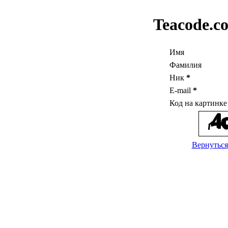
Teacode.c
Имя
Фамилия
Ник
*
E-mail
*
Код на картинк
Вернуться