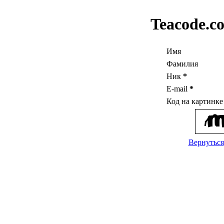
Teacode.c
Имя
Фамилия
Ник
*
E-mail
*
Код на картинк
Вернуться