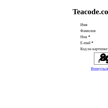
Teacode.c
Имя
Фамилия
Ник
*
E-mail
*
Код на картинк
Вернуться