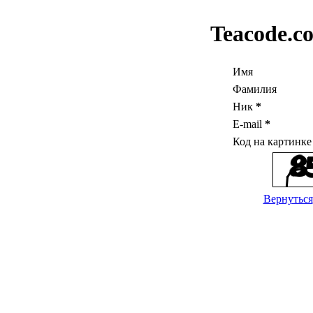
Teacode.c
Имя
Фамилия
Ник
*
E-mail
*
Код на картинк
Вернуться