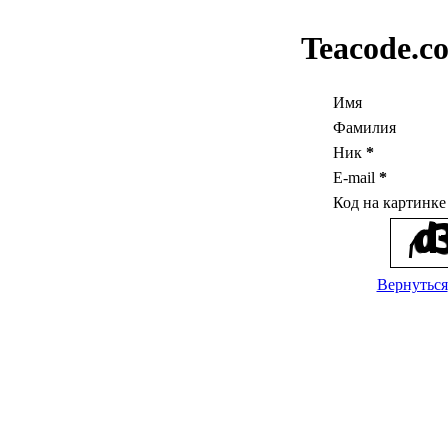
Teacode.c
Имя
Фамилия
Ник
*
E-mail
*
Код на картинк
Вернуться