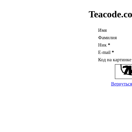
Teacode.c
Имя
Фамилия
Ник
*
E-mail
*
Код на картинк
Вернуться